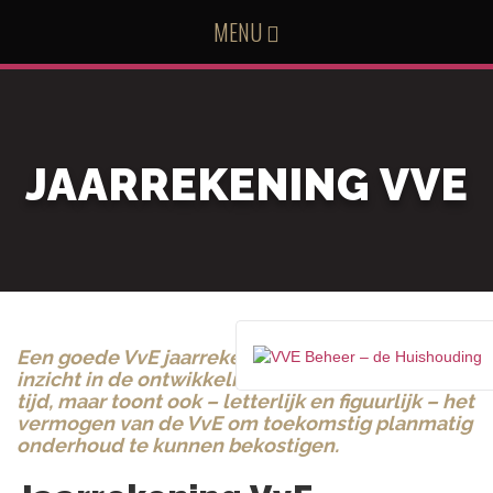
MENU
JAARREKENING VVE
Een goede VvE jaarrekening geeft niet alleen
inzicht in de ontwikkeling van uitgaven in de
tijd, maar toont ook – letterlijk en figuurlijk – het
vermogen van de VvE om toekomstig planmatig
onderhoud te kunnen bekostigen.