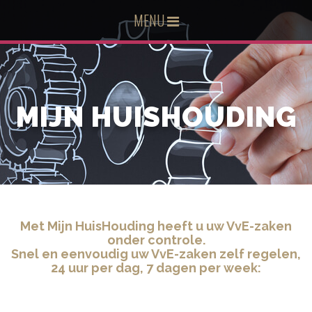
MENU
MIJN HUISHOUDING
Met Mijn HuisHouding heeft u uw VvE-zaken
onder controle.
Snel en eenvoudig uw VvE-zaken zelf regelen,
24 uur per dag, 7 dagen per week: