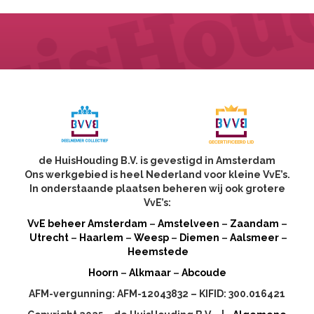
de HuisHouding B.V. is gevestigd in Amsterdam
Ons werkgebied is heel Nederland voor kleine VvE’s.
In onderstaande plaatsen beheren wij ook grotere
VvE’s:
VvE beheer Amsterdam
–
Amstelveen
–
Zaandam
–
Utrecht
–
Haarlem
–
Weesp
–
Diemen
–
Aalsmeer
–
Heemstede
Hoorn
–
Alkmaar
–
Abcoude
AFM-vergunning: AFM-12043832 – KIFID: 300.016421